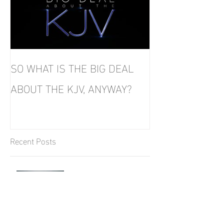
SO WHAT IS THE BIG DEAL
ABOUT THE KJV, ANYWAY?
Recent Posts
Money is a defence...that
can fail